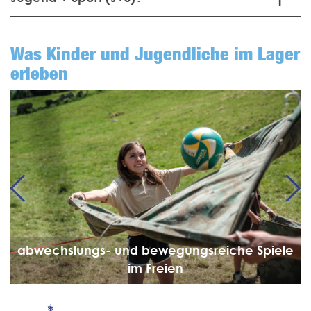
Was Kinder und Jugend­liche im Lager
erleben
Previous
Ne
abwechslungs- und bewegungsreiche Spiele
im Freien